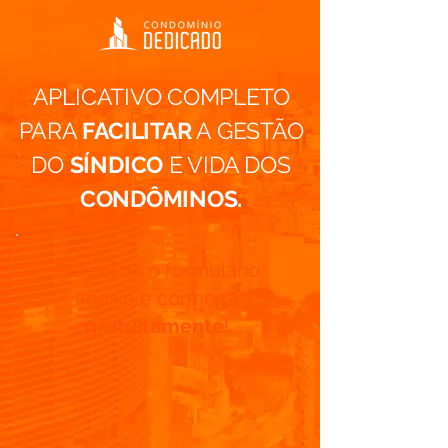
APLICATIVO COMPLETO
PARA
FACILITAR
A GESTÃO
DO
SÍNDICO
E VIDA DOS
CONDÔMINOS.
Preencha o formulário
abaixo e conheça
gratuitamente
!