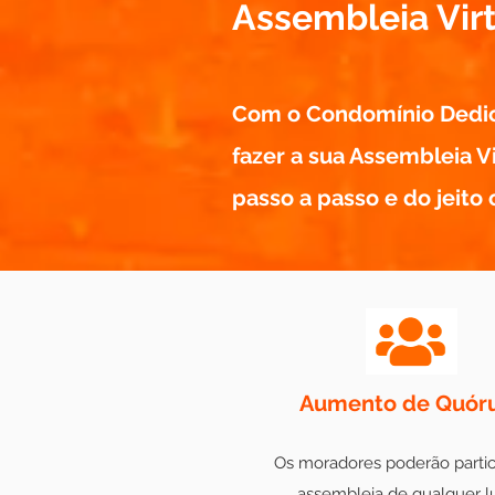
Assembleia Vir
Com o Condomínio Dedic
fazer a sua Assembleia V
passo a passo e do jeito 
Aumento de Quó
Os moradores poderão partic
assembleia de qualquer l