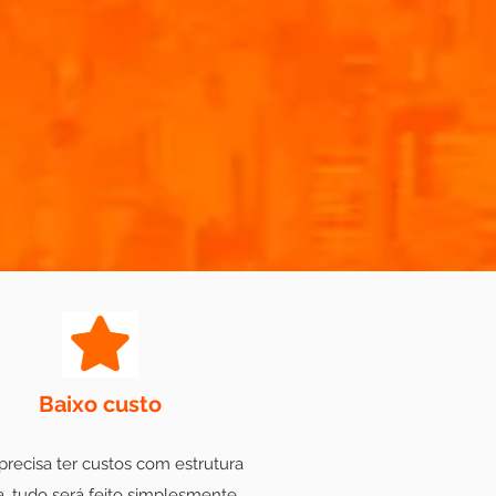
Baixo custo
recisa ter custos com estrutura
ca, tudo será feito simplesmente