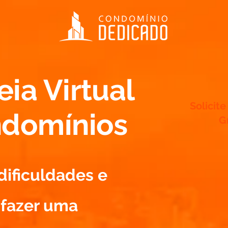
ia Virtual
Solicit
ndomínios
G
dificuldades e
fazer uma