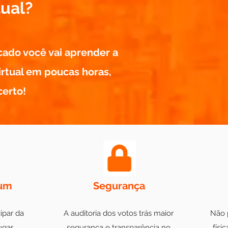
tual?
ado você vai aprender a
irtual em poucas horas,
certo!
rum
Segurança
ipar da
A auditoria dos votos trás maior
Não p
ugar
segurança e transparência no
físi