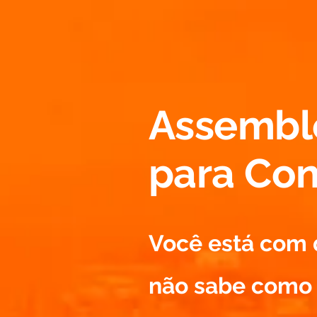
Assemble
para Co
Você está com 
não sabe como 