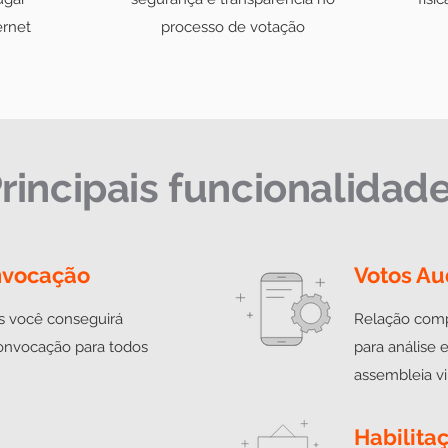
ernet
processo de votação
rincipais funcionalidad
nvocação
Votos Au
s você conseguirá
Relação compl
convocação para todos
para análise 
assembleia vi
Habilita