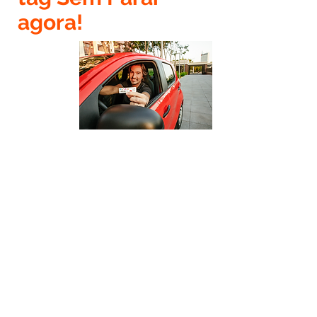
agora!
Nome completo
Email
CPF
RG