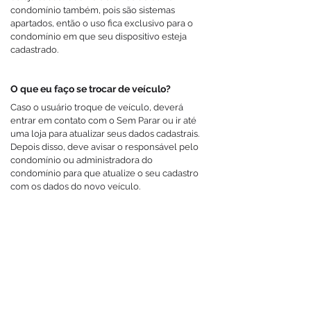
condomínio também, pois são sistemas
apartados, então o uso fica exclusivo para o
condomínio em que seu dispositivo esteja
cadastrado.
O que eu faço se trocar de veículo?
Caso o usuário troque de veículo, deverá
entrar em contato com o Sem Parar ou ir até
uma loja para atualizar seus dados cadastrais.
Depois disso, deve avisar o responsável pelo
condomínio ou administradora do
condomínio para que atualize o seu cadastro
com os dados do novo veículo.
Já tenho uma tag Sem Parar instalada
no carro, precisarei trocar de tag?
Não precisará fazer a troca, mas será
necessário procurar a administração para
atualizar o cadastro no sistema.