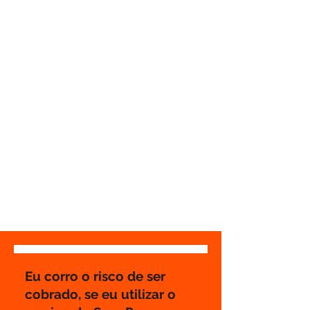
Se eu cancelar meu Sem Parar, preciso
trocar de tag para acessar meu
condomínio?
Não é necessário trocar o dispositivo, o
sistema do Sem Parar no condomínio é um
sistema apartado e funciona mesmo se o
dispositivo for cancelado.
Onde posso usar o Sem Parar?
Postos de Abastecimento, Pedágios, Drive-
thrus, Lava-rápidos, Estacionamentos de rua,
shoppings, aeroportos e muito mais.
Acesse:
https://www.semparar.com.br/onde-
usar
Eu corro o risco de ser
cobrado, se eu utilizar o